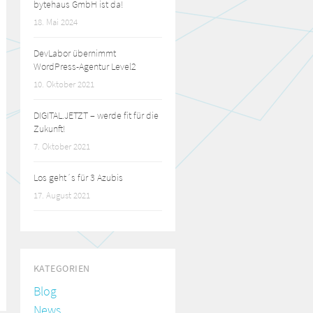
bytehaus GmbH ist da!
18. Mai 2024
DevLabor übernimmt
WordPress-Agentur Level2
10. Oktober 2021
DIGITAL.JETZT – werde fit für die
Zukunft!
7. Oktober 2021
Los geht´s für 3 Azubis
17. August 2021
KATEGORIEN
Blog
News