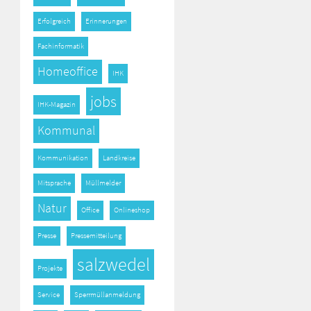
Erfolgreich
Erinnerungen
Fachinformatik
Homeoffice
IHK
jobs
IHK-Magazin
Kommunal
Kommunikation
Landkreise
Mitsprache
Müllmelder
Natur
Office
Onlineshop
Presse
Pressemitteilung
salzwedel
Projekte
Service
Sperrmüllanmeldung