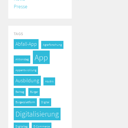
Presse
TAGS
Abfall-App
Agrarforschung
App
Aktionstag
Appentwicklung
Ausbildung
Azubis
Beitrag
Bürger
Bürgerplattform
Digital
Digitalisierung
Digitaltag
E-Commerce