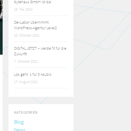
bytehaus GmbH ist da!
18. Mai 2024
DevLabor übernimmt
WordPress-Agentur Level2
10. Oktober 2021
DIGITAL.JETZT – werde fit für die
Zukunft!
7. Oktober 2021
Los geht´s für 3 Azubis
17. August 2021
KATEGORIEN
Blog
News