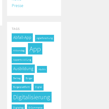
Presse
TAGS
Abfall-App
Agrarforschung
App
Aktionstag
Appentwicklung
Ausbildung
Azubis
Beitrag
Bürger
Bürgerplattform
Digital
Digitalisierung
Digitaltag
E-Commerce