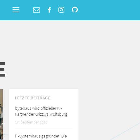
Toggle
navigation
E
LETZTE BEITRÄGE
bytehaus wird offizieller KI-
Partner der Grizzlys Wolfsburg
17. September 2025
IT-Systemhaus gegründet: Die