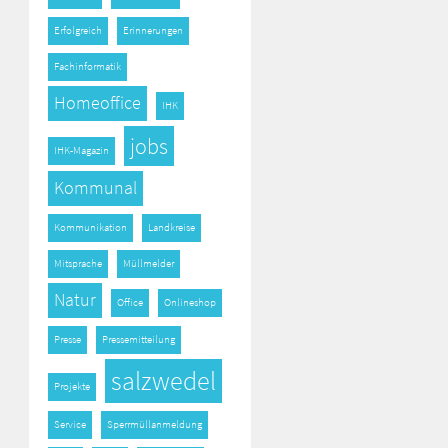
Erfolgreich
Erinnerungen
Fachinformatik
Homeoffice
IHK
jobs
IHK-Magazin
Kommunal
Kommunikation
Landkreise
Mitsprache
Müllmelder
Natur
Office
Onlineshop
Presse
Pressemitteilung
salzwedel
Projekte
Service
Sperrmüllanmeldung